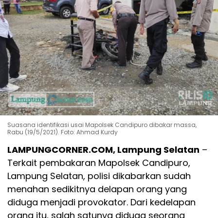
Suasana identifikasi usai Mapolsek Candipuro dibakar massa,
Rabu (19/5/2021). Foto: Ahmad Kurdy
LAMPUNGCORNER.COM, Lampung Selatan
–
Terkait pembakaran Mapolsek Candipuro,
Lampung Selatan, polisi dikabarkan sudah
menahan sedikitnya delapan orang yang
diduga menjadi provokator. Dari kedelapan
orang itu, salah satunya diduga seorang