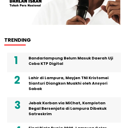
TRENDING
Bandarlampung Belum Masuk Daerah Uji
Coba KTP Digital
Lahir di Lampura, Mayjen TNI Kristomei
Sianturi Diangkon Muakhi oleh Ansyori
Sabak
Jebak Korban via MiChat, Komplotan
Begal Bersenjata di Lampura Dibekuk
Satreskrim