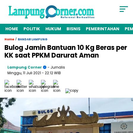
HOME
POLITIK
HUKUM
BISNIS
PEMERINTAHAN
PE
/
Home
BANDAR LAMPUNG
Bulog Jamin Bantuan 10 Kg Beras per
KK saat PPKM Darurat Aman
Lampung Corner
- Jurnalis
Minggu, 11 Juli 2021
- 22:12 WIB