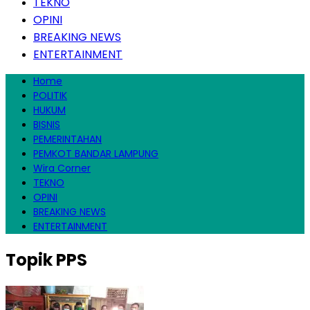
TEKNO
OPINI
BREAKING NEWS
ENTERTAINMENT
Home
POLITIK
HUKUM
BISNIS
PEMERINTAHAN
PEMKOT BANDAR LAMPUNG
Wira Corner
TEKNO
OPINI
BREAKING NEWS
ENTERTAINMENT
Topik
PPS