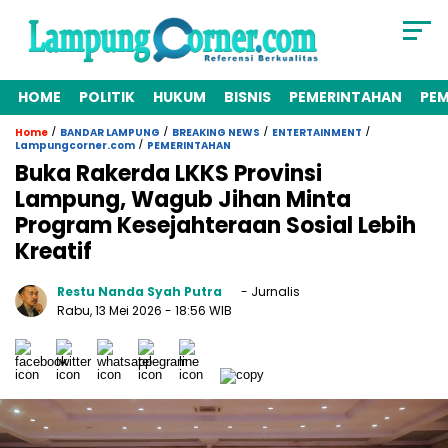
HOME
POLITIK
HUKUM
BISNIS
PEMERINTAHAN
PE
/
/
/
/
Home
BANDAR LAMPUNG
BREAKING NEWS
ENTERTAINMENT
/
Lampungcorner.com
PEMERINTAHAN
Buka Rakerda LKKS Provinsi
Lampung, Wagub Jihan Minta
Program Kesejahteraan Sosial Lebih
Kreatif
Restu Nanda Syah Putra
- Jurnalis
Rabu, 13 Mei 2026
- 18:56 WIB