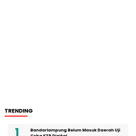
TRENDING
Bandarlampung Belum Masuk Daerah Uji
Coba KTP Digital