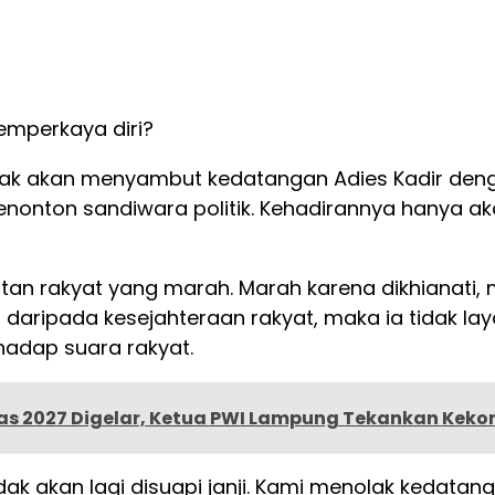
emperkaya diri?
 tidak akan menyambut kedatangan Adies Kadir de
enonton sandiwara politik. Kehadirannya hanya a
itan rakyat yang marah. Marah karena dikhianati, ma
 daripada kesejahteraan rakyat, maka ia tidak la
hadap suara rakyat.
s 2027 Digelar, Ketua PWI Lampung Tekankan Kek
dak akan lagi disuapi janji. Kami menolak kedatan