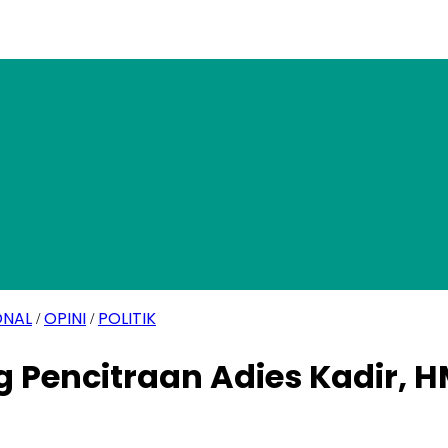
ONAL
OPINI
POLITIK
/
/
encitraan Adies Kadir, HM