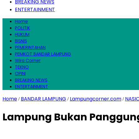
BREAKING NEWS
ENTERTAINMENT
Home
POLITIK
HUKUM
BISNIS
PEMERINTAHAN
PEMKOT BANDAR LAMPUNG
Wira Corner
TEKNO
OPINI
BREAKING NEWS
ENTERTAINMENT
Home
BANDAR LAMPUNG
Lampungcorner.com
NASI
/
/
/
Lampung Bukan Panggung P