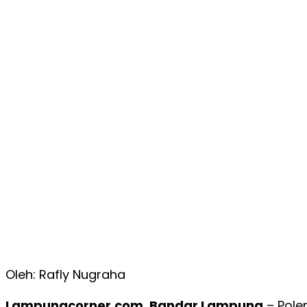
Oleh: Rafly Nugraha
Lampungcorner.com, Bandar Lampung
– Polem