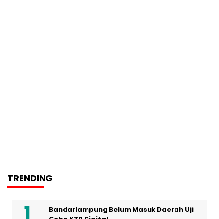
TRENDING
Bandarlampung Belum Masuk Daerah Uji
Coba KTP Digital