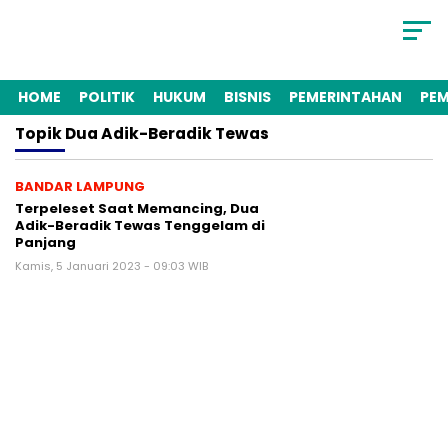
HOME
POLITIK
HUKUM
BISNIS
PEMERINTAHAN
PE
Topik
Dua Adik-Beradik Tewas
BANDAR LAMPUNG
Terpeleset Saat Memancing, Dua
Adik-Beradik Tewas Tenggelam di
Panjang
Kamis, 5 Januari 2023 - 09:03 WIB