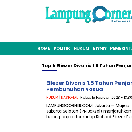
HOME
POLITIK
HUKUM
BISNIS
PEMERIN
Topik
Eliezer Divonis 1.5 Tahun Penja
Eliezer Divonis 1,5 Tahun Penja
Pembunuhan Yosua
HUKUM
|
NASIONAL
| Rabu, 15 Februari 2023 - 13:3
LAMPUNGCORNER.COM, Jakarta — Majelis h
Jakarta Selatan (PN Jaksel) menjatuhk
bulan penjara terhadap Richard Eliezer P