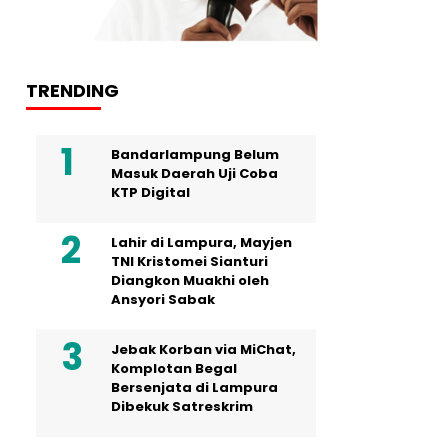
TRENDING
Bandarlampung Belum
Masuk Daerah Uji Coba
KTP Digital
Lahir di Lampura, Mayjen
TNI Kristomei Sianturi
Diangkon Muakhi oleh
Ansyori Sabak
Jebak Korban via MiChat,
Komplotan Begal
Bersenjata di Lampura
Dibekuk Satreskrim