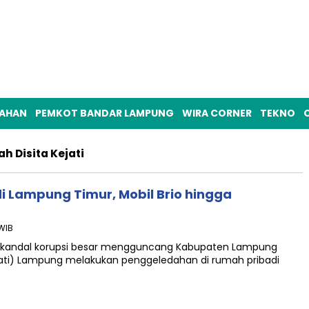
TAHAN
PEMKOT BANDAR LAMPUNG
WIRA CORNER
TEKNO
O
h Disita Kejati
di Lampung Timur, Mobil Brio hingga
 WIB
kandal korupsi besar mengguncang Kabupaten Lampung
ejati) Lampung melakukan penggeledahan di rumah pribadi