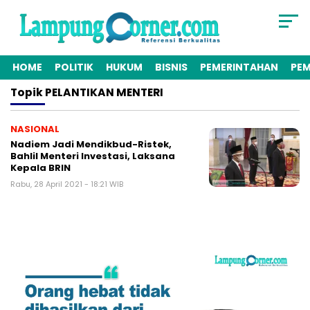
HOME
POLITIK
HUKUM
BISNIS
PEMERINTAHAN
PE
Topik
PELANTIKAN MENTERI
NASIONAL
Nadiem Jadi Mendikbud-Ristek,
Bahlil Menteri Investasi, Laksana
Kepala BRIN
Rabu, 28 April 2021 - 18:21 WIB