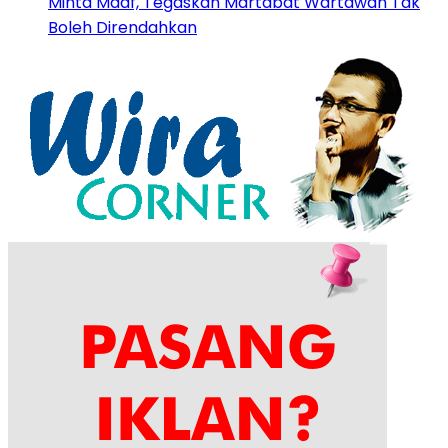
Minta Maaf, Tegaskan Martabat Wartawan Tak
Boleh Direndahkan