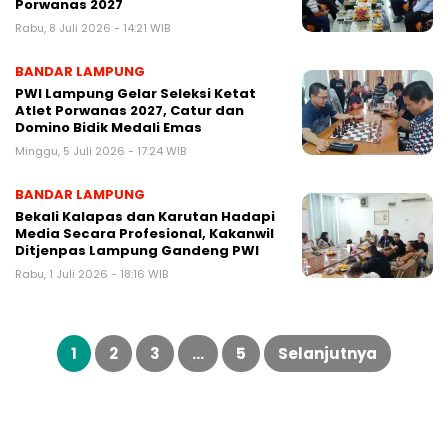
Porwanas 2027
Rabu, 8 Juli 2026 - 14:21 WIB
BANDAR LAMPUNG
PWI Lampung Gelar Seleksi Ketat
Atlet Porwanas 2027, Catur dan
Domino Bidik Medali Emas
Minggu, 5 Juli 2026 - 17:24 WIB
BANDAR LAMPUNG
Bekali Kalapas dan Karutan Hadapi
Media Secara Profesional, Kakanwil
Ditjenpas Lampung Gandeng PWI
Rabu, 1 Juli 2026 - 18:16 WIB
Paginasi
pos
1
2
3
…
5
Selanjutnya