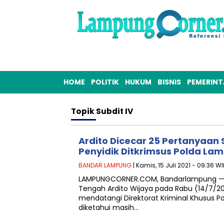
HOME
POLITIK
HUKUM
BISNIS
PEMERIN
Topik
Subdit IV
Ardito Dicecar 25 Pertanyaan
Penyidik Ditkrimsus Polda La
BANDAR LAMPUNG
| Kamis, 15 Juli 2021 - 09:36 W
LAMPUNGCORNER.COM, Bandarlampung — 
Tengah Ardito Wijaya pada Rabu (14/7/2021
mendatangi Direktorat Kriminal Khusus P
diketahui masih…