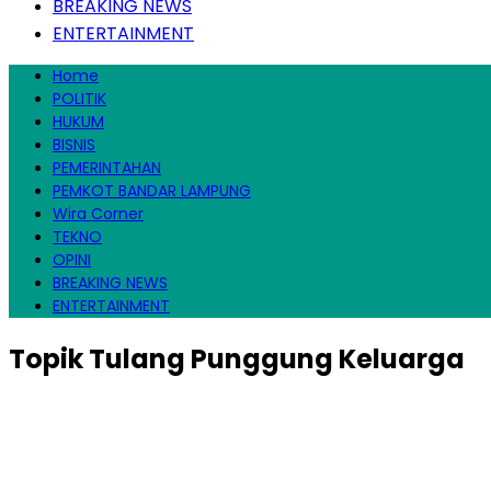
BREAKING NEWS
ENTERTAINMENT
Home
POLITIK
HUKUM
BISNIS
PEMERINTAHAN
PEMKOT BANDAR LAMPUNG
Wira Corner
TEKNO
OPINI
BREAKING NEWS
ENTERTAINMENT
Topik
Tulang Punggung Keluarga