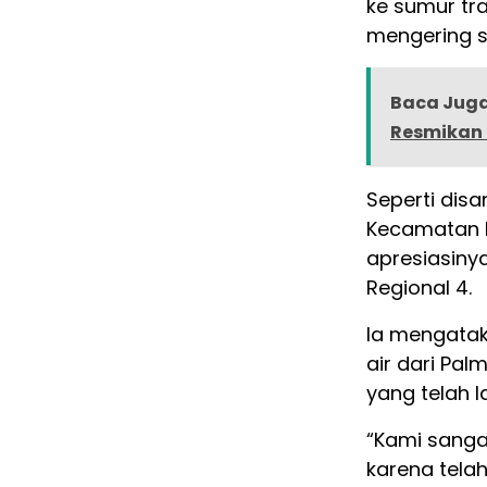
ke sumur tra
mengering s
Baca Juga
Resmikan R
Seperti dis
Kecamatan M
apresiasinya
Regional 4.
Ia mengata
air dari Pa
yang telah 
“Kami sanga
karena telah