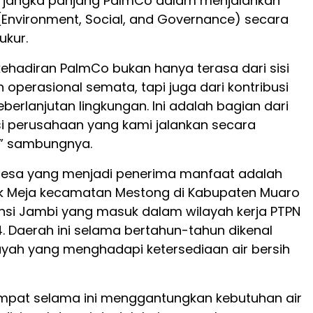
gi jangka panjang PalmCo dalam menjalankan
 (Environment, Social, and Governance) secara
ukur.
kehadiran PalmCo bukan hanya terasa dari sisi
operasional semata, tapi juga dari kontribusi
eberlanjutan lingkungan. Ini adalah bagian dari
i perusahaan yang kami jalankan secara
,” sambungnya.
desa yang menjadi penerima manfaat adalah
k Meja kecamatan Mestong di Kabupaten Muaro
insi Jambi yang masuk dalam wilayah kerja PTPN
4. Daerah ini selama bertahun-tahun dikenal
ayah yang menghadapi ketersediaan air bersih
pat selama ini menggantungkan kebutuhan air