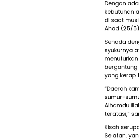
Dengan adan
kebutuhan a
di saat musi
Ahad (25/5)
Senada deng
syukurnya at
menuturkan
bergantung 
yang kerap 
“Daerah kami
sumur-sumur
Alhamdulilla
teratasi,” s
Kisah serup
Selatan, yan