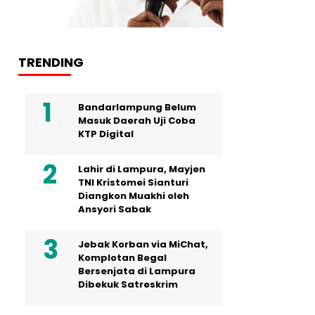
TRENDING
Bandarlampung Belum
Masuk Daerah Uji Coba
KTP Digital
Lahir di Lampura, Mayjen
TNI Kristomei Sianturi
Diangkon Muakhi oleh
Ansyori Sabak
Jebak Korban via MiChat,
Komplotan Begal
Bersenjata di Lampura
Dibekuk Satreskrim