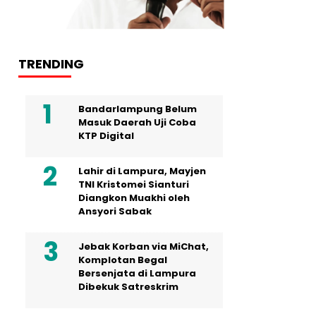
TRENDING
Bandarlampung Belum
Masuk Daerah Uji Coba
KTP Digital
Lahir di Lampura, Mayjen
TNI Kristomei Sianturi
Diangkon Muakhi oleh
Ansyori Sabak
Jebak Korban via MiChat,
Komplotan Begal
Bersenjata di Lampura
Dibekuk Satreskrim