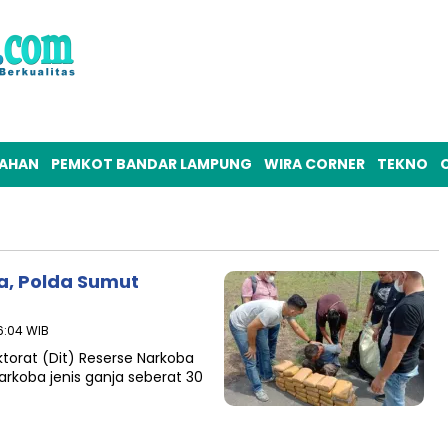
TAHAN
PEMKOT BANDAR LAMPUNG
WIRA CORNER
TEKNO
O
a, Polda Sumut
6:04 WIB
orat (Dit) Reserse Narkoba
koba jenis ganja seberat 30