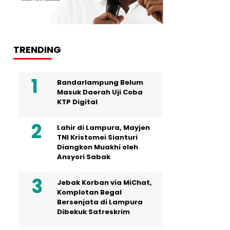
TRENDING
Bandarlampung Belum
Masuk Daerah Uji Coba
KTP Digital
Lahir di Lampura, Mayjen
TNI Kristomei Sianturi
Diangkon Muakhi oleh
Ansyori Sabak
Jebak Korban via MiChat,
Komplotan Begal
Bersenjata di Lampura
Dibekuk Satreskrim