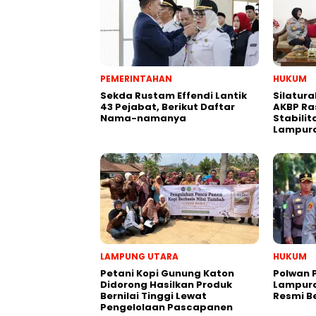
PEMERINTAHAN
HUKUM
Sekda Rustam Effendi Lantik
Silatur
43 Pejabat, Berikut Daftar
AKBP Ra
Nama-namanya
Stabili
Lampur
LAMPUNG UTARA
HUKUM
Petani Kopi Gunung Katon
Polwan 
Didorong Hasilkan Produk
Lampura
Bernilai Tinggi Lewat
Resmi B
Pengelolaan Pascapanen