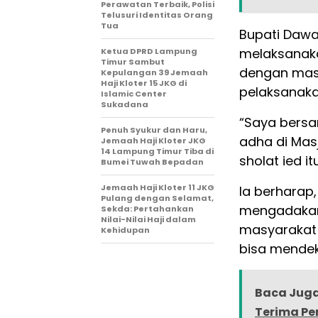
Perawatan Terbaik, Polisi
Telusuri Identitas Orang
Tua
Bupati Dawa
melaksanaka
Ketua DPRD Lampung
Timur Sambut
dengan mas
Kepulangan 39 Jemaah
Haji Kloter 15 JKG di
pelaksanak
Islamic Center
Sukadana
“Saya bersam
Penuh Syukur dan Haru,
adha di Mas
Jemaah Haji Kloter JKG
14 Lampung Timur Tiba di
sholat ied i
Bumei Tuwah Bepadan
Jemaah Haji Kloter 11 JKG
Ia berharap
Pulang dengan Selamat,
mengadakan 
Sekda: Pertahankan
Nilai-Nilai Haji dalam
masyarakat 
Kehidupan
bisa mendek
Baca Juga
Terima Per