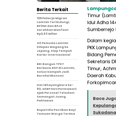
Lampungco
Berita Terkait
Timur (Lamt
159 Pekerja Migran
Idul Adha 14
Lamtim Terlindungi,
BP3MI dan BPJS
Sumberrejo 
Serahkan Manfaat
Rp2,03 Miliar
Dalam kegia
40 Pemuda Lamtim
PKK Lampung
Dilepas Magang ke
Jepang, Siap Tempuh
Bidang Pemer
Karier Internasional
Sekretaris D
BRI Bangun TPST
Timur, Achm
Berbasis RDF di Lamtim,
Solusi Sampah Jadi
Daerah Kabu
Bernilai Ekonomi
Forkopimca
Hari Bhayangkara ke-
80, AKBP Heti Patmawati
Ajak Personel Teladani
Semangat Juang
Baca Juga
Pahlawan
Kepulangan
Bupati Ela Pastikan Bayi
Sukadan
Temuan Warga Terima