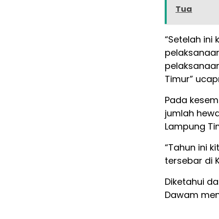
Tua
“Setelah in
pelaksanaa
pelaksanaa
Timur” ucap
Pada kesem
jumlah hewa
Lampung Ti
“Tahun ini k
tersebar di
Diketahui d
Dawam meny