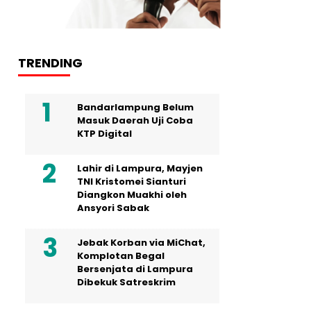
TRENDING
Bandarlampung Belum
Masuk Daerah Uji Coba
KTP Digital
Lahir di Lampura, Mayjen
TNI Kristomei Sianturi
Diangkon Muakhi oleh
Ansyori Sabak
Jebak Korban via MiChat,
Komplotan Begal
Bersenjata di Lampura
Dibekuk Satreskrim