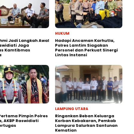
HUKUM
ahmi Jadi Langkah Awal
Hadapi Ancaman Karhutla,
swidiati Jaga
Polres Lamtim Siagakan
tas Kamtibmas
Personel dan Perkuat Sinergi
a
Lintas Instansi
LAMPUNG UTARA
Pertama Pimpin Polres
Ringankan Beban Keluarga
, AKBP Raswidiati
Korban Kebakaran, Pemkab
ertugas
Lampura Salurkan Santunan
Kematian