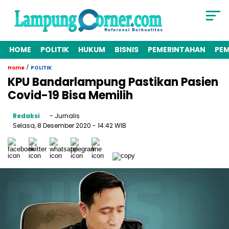
HOME
POLITIK
HUKUM
BISNIS
PEMERINTAHAN
PE
/
Home
POLITIK
KPU Bandarlampung Pastikan Pasien
Covid-19 Bisa Memilih
Redaksi
- Jurnalis
Selasa, 8 Desember 2020
- 14:42 WIB