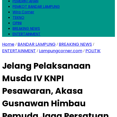
PEMERINTAHAN
PEMKOT BANDAR LAMPUNG
Wira Corner
TEKNO
OPINI
BREAKING NEWS
ENTERTAINMENT
Home
BANDAR LAMPUNG
BREAKING NEWS
/
/
/
ENTERTAINMENT
Lampungcorner.com
POLITIK
/
/
Jelang Pelaksanaan
Musda IV KNPI
Pesawaran, Akasa
Gusnawan Himbau
Pemuda Jaga Persatuan