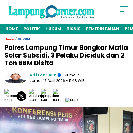
HOME
POLITIK
HUKUM
BISNIS
PEMERINTAHAN
PE
/
Home
HUKUM
Polres Lampung Timur Bongkar Mafia
Solar Subsidi, 3 Pelaku Diciduk dan 2
Ton BBM Disita
Arif Fahrudin
- Jurnalis
Jumat, 17 April 2026
- 11:48 WIB