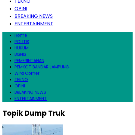
TEKNO
OPINI
BREAKING NEWS
ENTERTAINMENT
Home
POLITIK
HUKUM
BISNIS
PEMERINTAHAN
PEMKOT BANDAR LAMPUNG
Wira Corner
TEKNO
OPINI
BREAKING NEWS
ENTERTAINMENT
Topik
Dump Truk