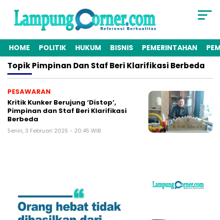
HOME
POLITIK
HUKUM
BISNIS
PEMERINTAHAN
PE
Topik
Pimpinan Dan Staf Beri Klarifikasi Berbeda
PESAWARAN
Kritik Kunker Berujung ‘Distop’,
Pimpinan dan Staf Beri Klarifikasi
Berbeda
Senin, 3 Februari 2025 - 20:45 WIB