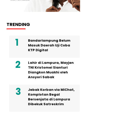
TRENDING
Bandarlampung Belum
Masuk Daerah Uji Coba
KTP Digital
Lahir di Lampura, Mayjen
TNI Kristomei Sianturi
Diangkon Muakhi oleh
Ansyori Sabak
Jebak Korban via MiChat,
Komplotan Begal
Bersenjata di Lampura
Dibekuk Satreskrim