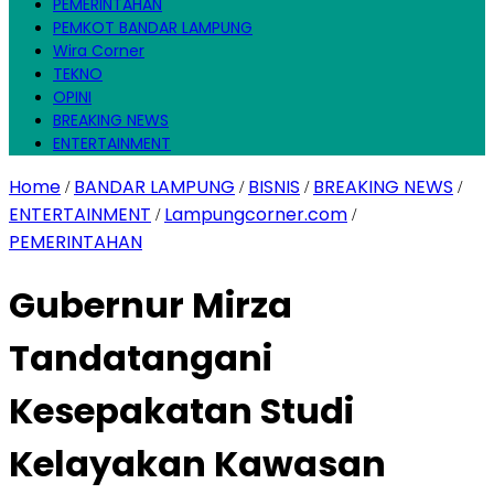
PEMERINTAHAN
PEMKOT BANDAR LAMPUNG
Wira Corner
TEKNO
OPINI
BREAKING NEWS
ENTERTAINMENT
Home
BANDAR LAMPUNG
BISNIS
BREAKING NEWS
/
/
/
/
ENTERTAINMENT
Lampungcorner.com
/
/
PEMERINTAHAN
Gubernur Mirza
Tandatangani
Kesepakatan Studi
Kelayakan Kawasan