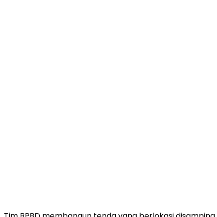
Tim BPBD membangun tenda yang berlokasi disamping 