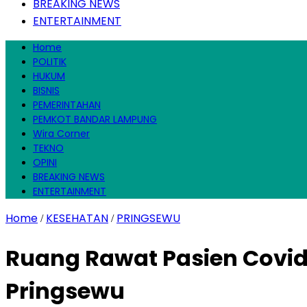
BREAKING NEWS
ENTERTAINMENT
Home
POLITIK
HUKUM
BISNIS
PEMERINTAHAN
PEMKOT BANDAR LAMPUNG
Wira Corner
TEKNO
OPINI
BREAKING NEWS
ENTERTAINMENT
Home
KESEHATAN
PRINGSEWU
/
/
Ruang Rawat Pasien Covid
Pringsewu