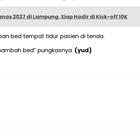
as 2027 di Lampung, Siap Hadir di Kick-off 10K
an bed tempat tidur pasien di tenda.
menambah bed” pungkasnya.
(yud)