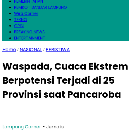
PEMERINTAHAN
PEMKOT BANDAR LAMPUNG
Wira Corner
TEKNO
OPINI
BREAKING NEWS
ENTERTAINMENT
Home
NASIONAL
PERISTIWA
/
/
Waspada, Cuaca Ekstrem
Berpotensi Terjadi di 25
Provinsi saat Pancaroba
Lampung Corner
- Jurnalis