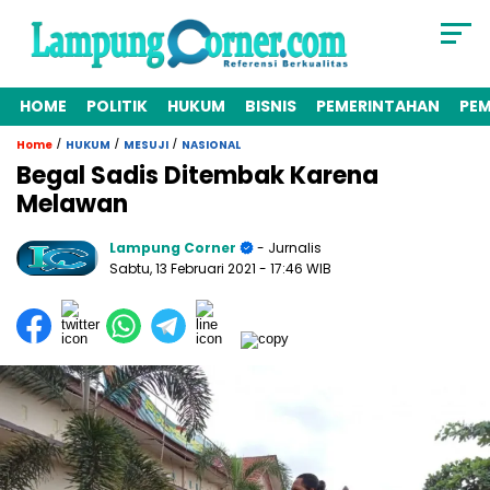
HOME
POLITIK
HUKUM
BISNIS
PEMERINTAHAN
PE
/
/
/
Home
HUKUM
MESUJI
NASIONAL
Begal Sadis Ditembak Karena
Melawan
Lampung Corner
- Jurnalis
Sabtu, 13 Februari 2021
- 17:46 WIB