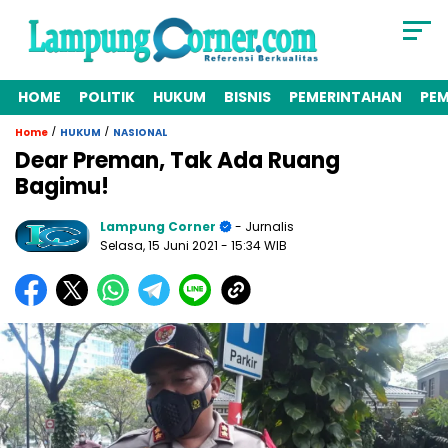
HOME
POLITIK
HUKUM
BISNIS
PEMERINTAHAN
PE
/
/
Home
HUKUM
NASIONAL
Dear Preman, Tak Ada Ruang
Bagimu!
Lampung Corner
- Jurnalis
Selasa, 15 Juni 2021
- 15:34 WIB