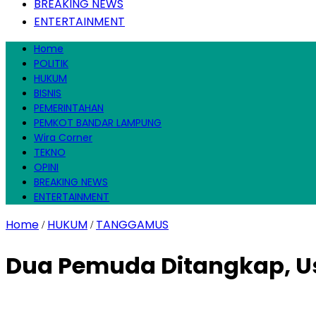
BREAKING NEWS
ENTERTAINMENT
Home
POLITIK
HUKUM
BISNIS
PEMERINTAHAN
PEMKOT BANDAR LAMPUNG
Wira Corner
TEKNO
OPINI
BREAKING NEWS
ENTERTAINMENT
Home
HUKUM
TANGGAMUS
/
/
Dua Pemuda Ditangkap, Usa