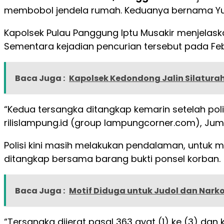
membobol jendela rumah. Keduanya bernama Yud
Kapolsek Pulau Panggung Iptu Musakir menjela
Sementara kejadian pencurian tersebut pada Febr
Baca Juga :
Kapolsek Kedondong Jalin Silatura
“Kedua tersangka ditangkap kemarin setelah poli
rilislampung.id (group lampungcorner.com), Juma
Polisi kini masih melakukan pendalaman, untuk 
ditangkap bersama barang bukti ponsel korban.
Baca Juga :
Motif Diduga untuk Judol dan Narko
“Tersangka dijerat pasal 363 ayat (1) ke (3) da