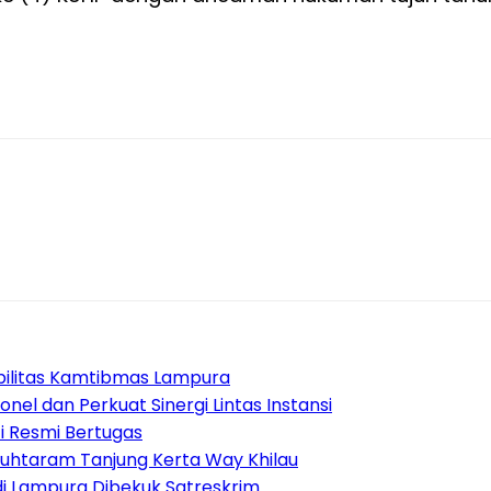
abilitas Kamtibmas Lampura
el dan Perkuat Sinergi Lintas Instansi
i Resmi Bertugas
Muhtaram Tanjung Kerta Way Khilau
di Lampura Dibekuk Satreskrim