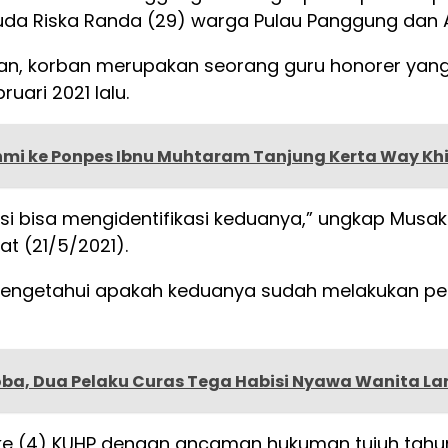
a Riska Randa (29) warga Pulau Panggung dan A
skan, korban merupakan seorang guru honorer y
uari 2021 lalu.
hmi ke Ponpes Ibnu Muhtaram Tanjung Kerta Way Kh
si bisa mengidentifikasi keduanya,” ungkap Musak
t (21/5/2021).
mengetahui apakah keduanya sudah melakukan pencu
ba, Dua Pelaku Curas Tega Habisi Nyawa Wanita Lan
n ke (4) KUHP dengan ancaman hukuman tujuh tahun