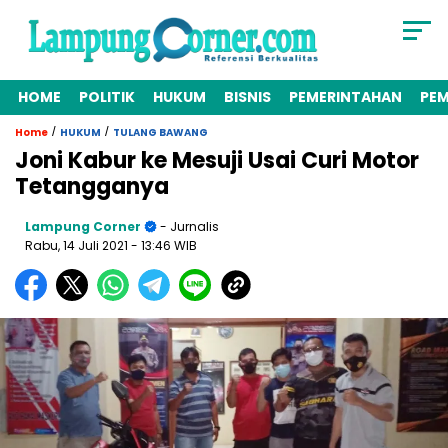
HOME
POLITIK
HUKUM
BISNIS
PEMERINTAHAN
PE
/
/
Home
HUKUM
TULANG BAWANG
Joni Kabur ke Mesuji Usai Curi Motor
Tetangganya
Lampung Corner
- Jurnalis
Rabu, 14 Juli 2021
- 13:46 WIB