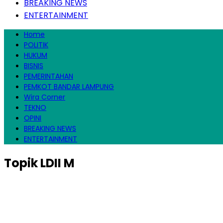
BREAKING NEWS
ENTERTAINMENT
Home
POLITIK
HUKUM
BISNIS
PEMERINTAHAN
PEMKOT BANDAR LAMPUNG
Wira Corner
TEKNO
OPINI
BREAKING NEWS
ENTERTAINMENT
Topik
LDII M