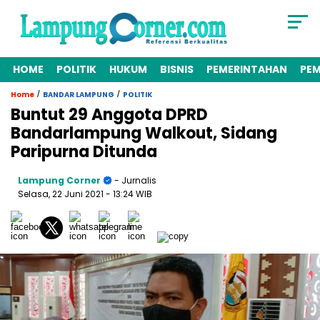
HOME
POLITIK
HUKUM
BISNIS
PEMERINTAHAN
PE
/
/
Home
BANDAR LAMPUNG
POLITIK
Buntut 29 Anggota DPRD
Bandarlampung Walkout, Sidang
Paripurna Ditunda
Lampung Corner
- Jurnalis
Selasa, 22 Juni 2021
- 13:24 WIB