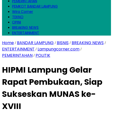
PEMERINTAHAN
PEMKOT BANDAR LAMPUNG
Wira Corner
TEKNO
OPINI
BREAKING NEWS
ENTERTAINMENT
Home
BANDAR LAMPUNG
BISNIS
BREAKING NEWS
/
/
/
/
ENTERTAINMENT
Lampungcorner.com
/
/
PEMERINTAHAN
POLITIK
/
HIPMI Lampung Gelar
Rapat Pembukaan, Siap
Sukseskan MUNAS ke-
XVIII