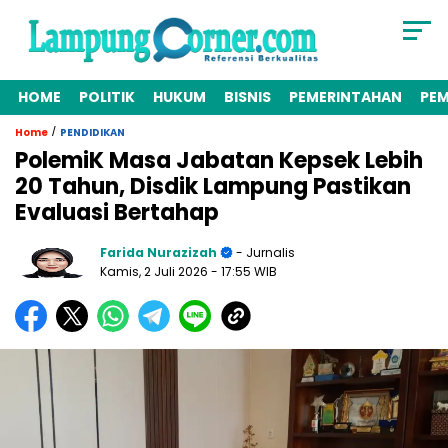
HOME
POLITIK
HUKUM
BISNIS
PEMERINTAHAN
PE
/
Home
PENDIDIKAN
PolemiK Masa Jabatan Kepsek Lebih
20 Tahun, Disdik Lampung Pastikan
Evaluasi Bertahap
Farida Nurazizah
- Jurnalis
Kamis, 2 Juli 2026
- 17:55 WIB