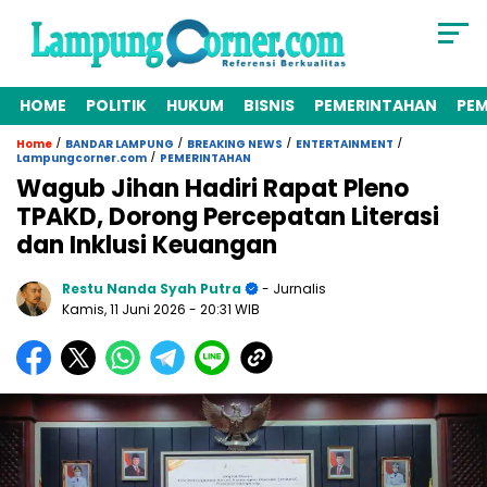
HOME
POLITIK
HUKUM
BISNIS
PEMERINTAHAN
PE
/
/
/
/
Home
BANDAR LAMPUNG
BREAKING NEWS
ENTERTAINMENT
/
Lampungcorner.com
PEMERINTAHAN
Wagub Jihan Hadiri Rapat Pleno
TPAKD, Dorong Percepatan Literasi
dan Inklusi Keuangan
Restu Nanda Syah Putra
- Jurnalis
Kamis, 11 Juni 2026
- 20:31 WIB