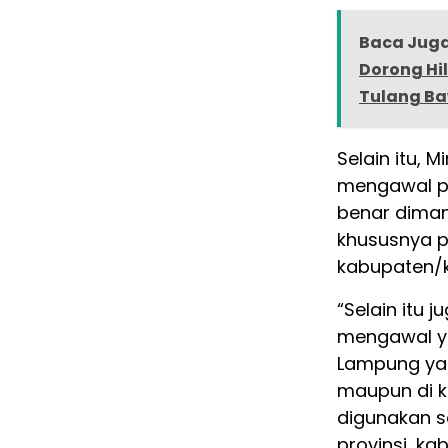
Baca Juga
Dorong Hil
Tulang B
Selain itu, 
mengawal p
benar diman
khususnya pe
kabupaten/k
“Selain itu 
mengawal y
Lampung yan
maupun di k
digunakan se
provinsi, ka