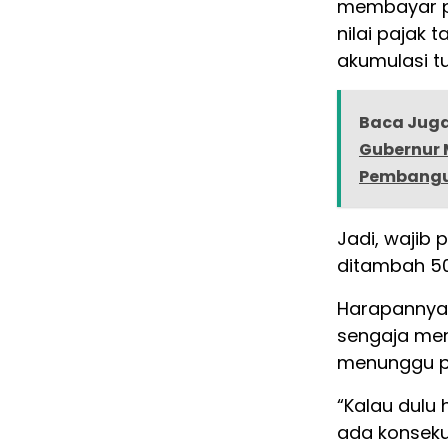
membayar pa
nilai pajak
akumulasi t
Baca Juga
Gubernur M
Pembangu
Jadi, wajib
ditambah 50 
Harapannya 
sengaja me
menunggu p
“Kalau dulu 
ada konseku