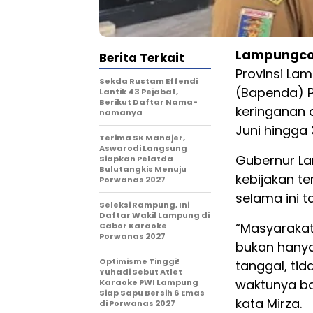
Lampungco
Berita Terkait
Provinsi La
Sekda Rustam Effendi
(Bapenda) 
Lantik 43 Pejabat,
Berikut Daftar Nama-
keringanan 
namanya
Juni hingga 
Terima SK Manajer,
Aswarodi Langsung
Gubernur La
Siapkan Pelatda
Bulutangkis Menuju
kebijakan t
Porwanas 2027
selama ini 
Seleksi Rampung, Ini
Daftar Wakil Lampung di
“Masyarakat
Cabor Karaoke
Porwanas 2027
bukan hanya
Optimisme Tinggi!
tanggal, ti
Yuhadi Sebut Atlet
waktunya ba
Karaoke PWI Lampung
Siap Sapu Bersih 6 Emas
kata Mirza.
di Porwanas 2027