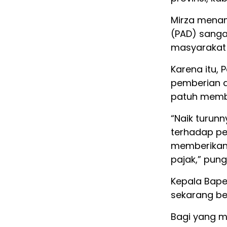
Mirza menam
(PAD) sanga
masyarakat 
Karena itu,
pemberian a
patuh memb
“Naik turun
terhadap pem
memberikan
pajak,” pun
Kepala Bape
sekarang ber
Bagi yang m