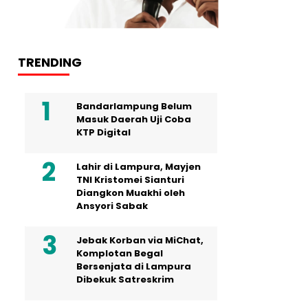
TRENDING
Bandarlampung Belum
Masuk Daerah Uji Coba
KTP Digital
Lahir di Lampura, Mayjen
TNI Kristomei Sianturi
Diangkon Muakhi oleh
Ansyori Sabak
Jebak Korban via MiChat,
Komplotan Begal
Bersenjata di Lampura
Dibekuk Satreskrim