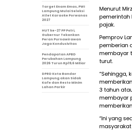
Target Enam Emas, PWI
Menurut Mirz
Lampung Mulai Seleksi
Atlet Karaoke Porwanas
pemerintah 
2027
pajak.
HUT ke-27 PP Polri,
Gubernur Tekankan
Pemprov La
Peran Purnawirawan
Jaga Kondusivitas
pemberian d
membayar te
Pendapatan APBD
Perubahan Lampung
turut.
2026 Turun Rp19,6 Miliar
“Sehingga, k
DPRD Kota Bandar
Lampung akan Sidak
memberikan 
Kafe dan Resto Minim
Lahan Parkir
3 tahun atau
membayar pa
memberikan 
“Ini yang s
masyarakat