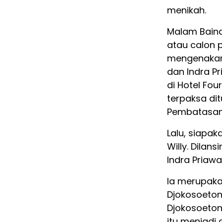
menikah.
Malam Baina
atau calon p
mengenakan 
dan Indra P
di Hotel Fou
terpaksa di
Pembatasan 
Lalu, siapak
Willy. Dilansi
Indra Priawa
Ia merupaka
Djokosoeton
Djokosoetono
itu menjadi 