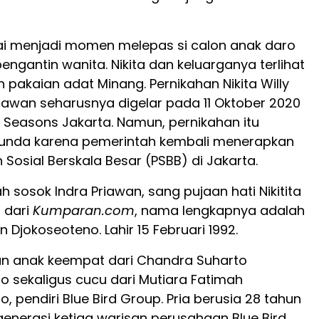
i menjadi momen melepas si calon anak daro
engantin wanita. Nikita dan keluarganya terlihat
pakaian adat Minang. Pernikahan Nikita Willy
riawan seharusnya digelar pada 11 Oktober 2020
r Seasons Jakarta. Namun, pernikahan itu
tunda karena pemerintah kembali menerapkan
Sosial Berskala Besar (PSBB) di Jakarta.
ah sosok Indra Priawan, sang pujaan hati Nikitita
r dari
Kumparan.com
, nama lengkapnya adalah
n Djokoseoteno. Lahir 15 Februari 1992.
n anak keempat dari Chandra Suharto
o sekaligus cucu dari Mutiara Fatimah
, pendiri Blue Bird Group. Pria berusia 28 tahun
generasi ketiga warisan perusahaan Blue Bird.