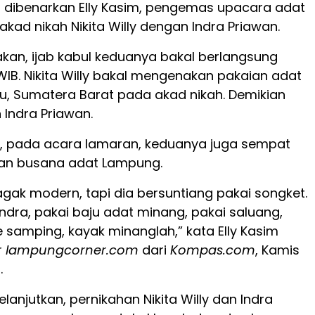
tu dibenarkan Elly Kasim, pengemas upacara adat
kad nikah Nikita Willy dengan Indra Priawan.
akan, ijab kabul keduanya bakal berlangsung
WIB. Nikita Willy bakal mengenakan pakaian adat
, Sumatera Barat pada akad nikah. Demikian
 Indra Priawan.
 pada acara lamaran, keduanya juga sempat
n busana adat Lampung.
 agak modern, tapi dia bersuntiang pakai songket.
Indra, pakai baju adat minang, pakai saluang,
e samping, kayak minanglah,” kata Elly Kasim
r
lampungcorner.com
dari
Kompas.com
, Kamis
.
elanjutkan, pernikahan Nikita Willy dan Indra