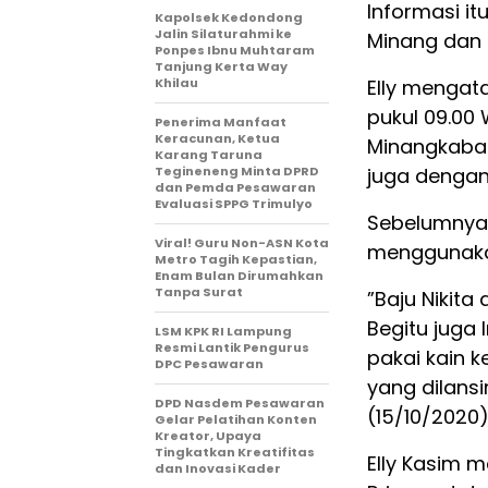
Informasi i
Kapolsek Kedondong
Jalin Silaturahmi ke
Minang dan a
Ponpes Ibnu Muhtaram
Tanjung Kerta Way
Khilau
Elly mengat
pukul 09.00 
Penerima Manfaat
Keracunan, Ketua
Minangkabau
Karang Taruna
Tegineneng Minta DPRD
juga dengan
dan Pemda Pesawaran
Evaluasi SPPG Trimulyo
Sebelumnya,
Viral! Guru Non-ASN Kota
menggunaka
Metro Tagih Kepastian,
Enam Bulan Dirumahkan
Tanpa Surat
”Baju Nikita
Begitu juga 
LSM KPK RI Lampung
Resmi Lantik Pengurus
pakai kain k
DPC Pesawaran
yang dilansi
DPD Nasdem Pesawaran
(15/10/2020)
Gelar Pelatihan Konten
Kreator, Upaya
Tingkatkan Kreatifitas
Elly Kasim m
dan Inovasi Kader