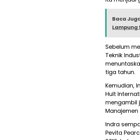
Baca Juga
Lampung S
Sebelum me
Teknik Indust
menuntaskan
tiga tahun.
Kemudian, I
Hult Interna
mengambil j
Manajemen P
Indra sempa
Pevita Pear