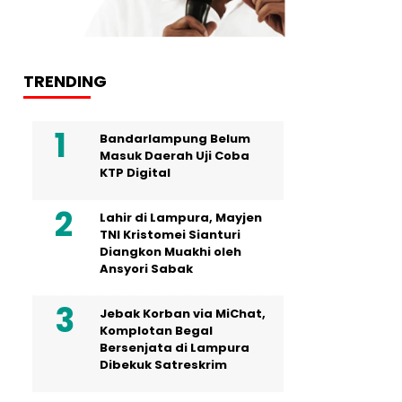
TRENDING
Bandarlampung Belum
Masuk Daerah Uji Coba
KTP Digital
Lahir di Lampura, Mayjen
TNI Kristomei Sianturi
Diangkon Muakhi oleh
Ansyori Sabak
Jebak Korban via MiChat,
Komplotan Begal
Bersenjata di Lampura
Dibekuk Satreskrim