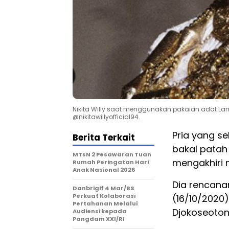
Nikita Willy saat menggunakan pakaian adat 
@nikitawillyofficial94.
Pria yang se
Berita Terkait
bakal patah 
MTsN 2 Pesawaran Tuan
mengakhiri 
Rumah Peringatan Hari
Anak Nasional 2026
Dia rencana
Danbrigif 4 Mar/BS
Perkuat Kolaborasi
(16/10/2020
Pertahanan Melalui
Djokoseoton
Audiensi kepada
Pangdam XXI/RI