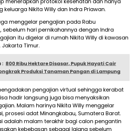
ap menerapkan protokol kesehatan dan hanya
keluarga Nikita Willy dan Indra Priawan.
y juga menggelar pengajian pada Rabu
), sebelum hari pernikahannya dengan Indra
gajian itu digelar di rumah Nikita Willy di kawasan
, Jakarta Timur.
 :
800 Ribu Hektare Disasar, Pupuk Hayati Cair
Dongkrak Produksi Tanaman Pangan di Lampung
 mengadakan pengajian virtual sehingga kerabat
bisa hadir langsung juga bisa menyaksikan
ajian. Malam harinya Nikita Willy menggelar
i, prosesi adat Minangkabau, Sumatera Barat.
i adalah malam terakhir bagi calon pengantin
sakan kebebasan sebagai lajang sebelum