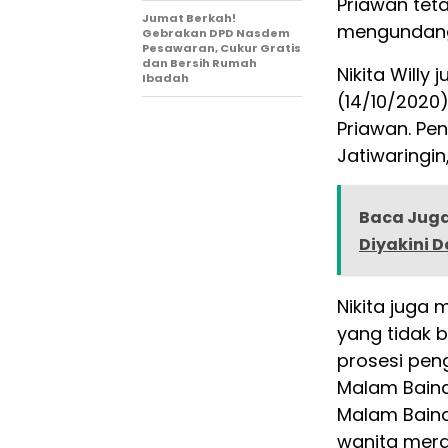
Priawan tet
Jumat Berkah!
mengundang 
Gebrakan DPD Nasdem
Pesawaran, Cukur Gratis
dan Bersih Rumah
Nikita Will
Ibadah
(14/10/2020
Priawan. Pen
Jatiwaringin
Baca Juga
Diyakini 
Nikita juga
yang tidak 
prosesi peng
Malam Baina
Malam Baina
wanita mera