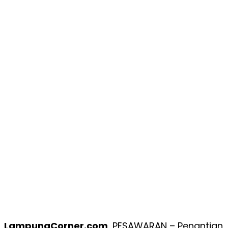
LampungCorner.com
, PESAWARAN – Penantian