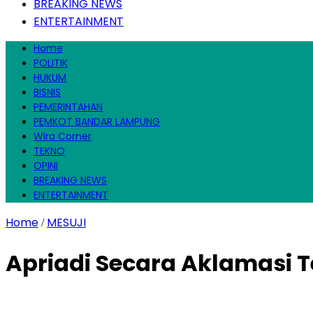
BREAKING NEWS
ENTERTAINMENT
Home
POLITIK
HUKUM
BISNIS
PEMERINTAHAN
PEMKOT BANDAR LAMPUNG
Wira Corner
TEKNO
OPINI
BREAKING NEWS
ENTERTAINMENT
Home
MESUJI
/
Apriadi Secara Aklamasi T