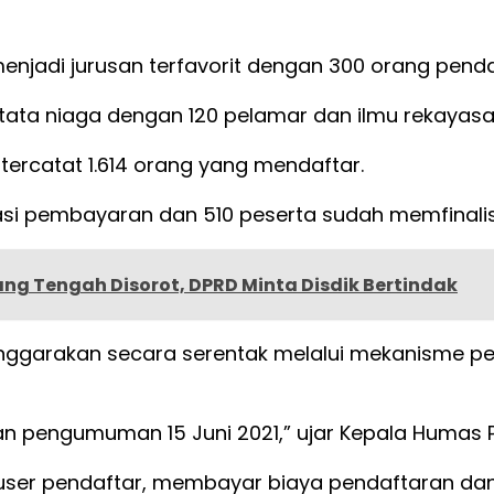
enjadi jurusan terfavorit dengan 300 orang penda
ata niaga dengan 120 pelamar dan ilmu rekayasa
 tercatat 1.614 orang yang mendaftar.
strasi pembayaran dan 510 peserta sudah memfinali
g Tengah Disorot, DPRD Minta Disdik Bertindak
enggarakan secara serentak melalui mekanisme p
dan pengumuman 15 Juni 2021,” ujar Kepala Humas P
 user pendaftar, membayar biaya pendaftaran da