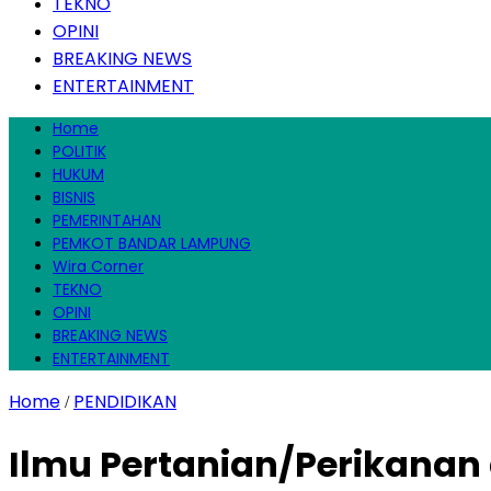
TEKNO
OPINI
BREAKING NEWS
ENTERTAINMENT
Home
POLITIK
HUKUM
BISNIS
PEMERINTAHAN
PEMKOT BANDAR LAMPUNG
Wira Corner
TEKNO
OPINI
BREAKING NEWS
ENTERTAINMENT
Home
PENDIDIKAN
/
Ilmu Pertanian/Perikanan d