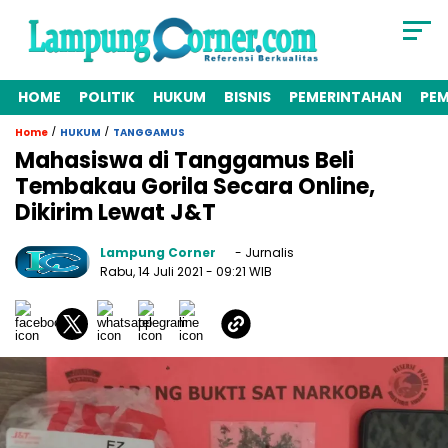
HOME
POLITIK
HUKUM
BISNIS
PEMERINTAHAN
PE
/
/
Home
HUKUM
TANGGAMUS
Mahasiswa di Tanggamus Beli
Tembakau Gorila Secara Online,
Dikirim Lewat J&T
Lampung Corner
- Jurnalis
Rabu, 14 Juli 2021
- 09:21 WIB