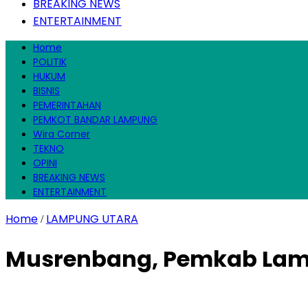
BREAKING NEWS
ENTERTAINMENT
Home
POLITIK
HUKUM
BISNIS
PEMERINTAHAN
PEMKOT BANDAR LAMPUNG
Wira Corner
TEKNO
OPINI
BREAKING NEWS
ENTERTAINMENT
Home
LAMPUNG UTARA
/
Musrenbang, Pemkab Lamp