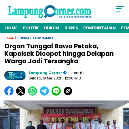
HOME
POLITIK
HUKUM
BISNIS
PEMERINTAHAN
PE
/
/
Home
HUKUM
TANGGAMUS
Organ Tunggal Bawa Petaka,
Kapolsek Dicopot hingga Delapan
Warga Jadi Tersangka
Lampung Corner
- Jurnalis
Selasa, 18 Mei 2021
- 12:06 WIB