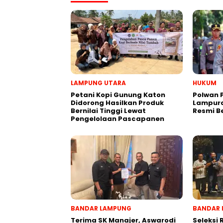
LAMPUNG UTARA
HUKUM
Petani Kopi Gunung Katon
Polwan 
Didorong Hasilkan Produk
Lampura
Bernilai Tinggi Lewat
Resmi B
Pengelolaan Pascapanen
BANDAR LAMPUNG
BANDAR 
Terima SK Manajer, Aswarodi
Seleksi 