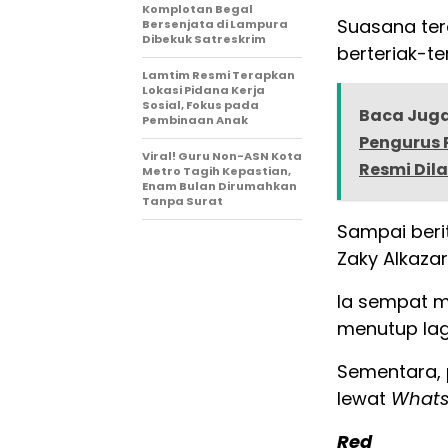
Komplotan Begal
Suasana ter
Bersenjata di Lampura
Dibekuk Satreskrim
berteriak-te
Lamtim Resmi Terapkan
Lokasi Pidana Kerja
Sosial, Fokus pada
Baca Juga
Pembinaan Anak
Pengurus 
Viral! Guru Non-ASN Kota
Resmi Dila
Metro Tagih Kepastian,
Enam Bulan Dirumahkan
Tanpa Surat
Sampai beri
Zaky Alkaza
Ia sempat m
menutup lag
Sementara, 
lewat
What
Red