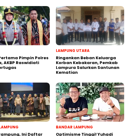
LAMPUNG UTARA
Pertama Pimpin Polres
Ringankan Beban Keluarga
, AKBP Raswidiati
Korban Kebakaran, Pemkab
ertugas
Lampura Salurkan Santunan
Kematian
LAMPUNG
BANDAR LAMPUNG
Rampung, Ini Daftar
Optimisme Tinggi! Yuhadi