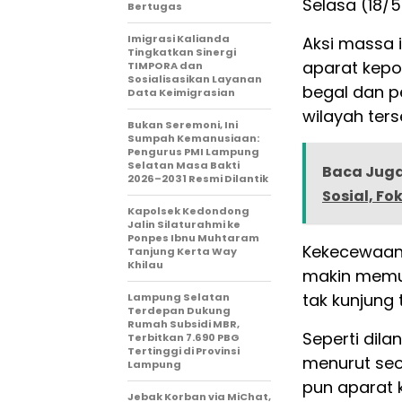
Selasa (18/5
Bertugas
Imigrasi Kalianda
Aksi massa 
Tingkatkan Sinergi
aparat kepo
TIMPORA dan
Sosialisasikan Layanan
begal dan p
Data Keimigrasian
wilayah ters
Bukan Seremoni, Ini
Sumpah Kemanusiaan:
Pengurus PMI Lampung
Selatan Masa Bakti
Baca Juga
2026–2031 Resmi Dilantik
Sosial, F
Kapolsek Kedondong
Jalin Silaturahmi ke
Ponpes Ibnu Muhtaram
Kekecewaan
Tanjung Kerta Way
Khilau
makin memu
tak kunjung 
Lampung Selatan
Terdepan Dukung
Rumah Subsidi MBR,
Seperti dila
Terbitkan 7.690 PBG
Tertinggi di Provinsi
menurut seo
Lampung
pun aparat 
Jebak Korban via MiChat,