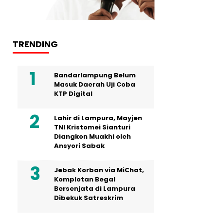
TRENDING
Bandarlampung Belum
Masuk Daerah Uji Coba
KTP Digital
Lahir di Lampura, Mayjen
TNI Kristomei Sianturi
Diangkon Muakhi oleh
Ansyori Sabak
Jebak Korban via MiChat,
Komplotan Begal
Bersenjata di Lampura
Dibekuk Satreskrim