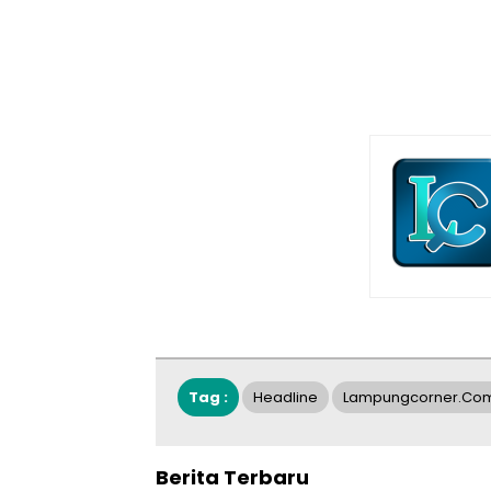
Tag :
Headline
Lampungcorner.co
Berita Terbaru