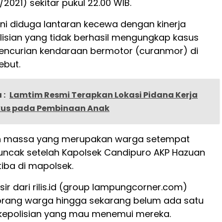
/2021) sekitar pukul 22.00 WIB.
ini diduga lantaran kecewa dengan kinerja
lisian yang tidak berhasil mengungkap kasus
encurian kendaraan bermotor (curanmor) di
ebut.
 :
Lamtim Resmi Terapkan Lokasi Pidana Kerja
okus pada Pembinaan Anak
 massa yang merupakan warga setempat
ncak setelah Kapolsek Candipuro AKP Hazuan
tiba di mapolsek.
nsir dari rilis.id (group lampungcorner.com)
rang warga hingga sekarang belum ada satu
kepolisian yang mau menemui mereka.