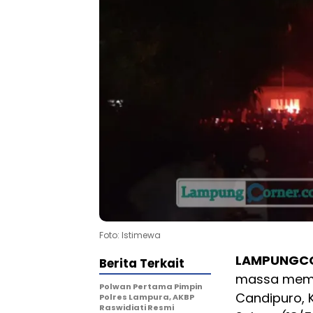
Foto: Istimewa
LAMPUNGCO
Berita Terkait
massa memba
Polwan Pertama Pimpin
Candipuro, 
Polres Lampura, AKBP
Raswidiati Resmi