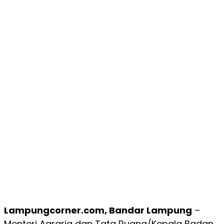
Lampungcorner.com, Bandar Lampung
–
Menteri Agraria dan Tata Ruang/Kepala Badan