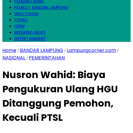
PEMERINTAHAN
PEMKOT BANDAR LAMPUNG
Wira Corner
TEKNO
OPINI
BREAKING NEWS
ENTERTAINMENT
Home
BANDAR LAMPUNG
Lampungcorner.com
/
/
/
NASIONAL
PEMERINTAHAN
/
Nusron Wahid: Biaya
Pengukuran Ulang HGU
Ditanggung Pemohon,
Kecuali PTSL