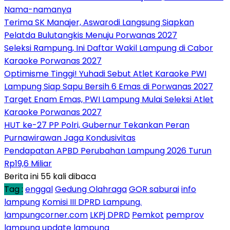
Nama-namanya
Terima SK Manajer, Aswarodi Langsung Siapkan
Pelatda Bulutangkis Menuju Porwanas 2027
Seleksi Rampung, Ini Daftar Wakil Lampung di Cabor
Karaoke Porwanas 2027
Optimisme Tinggi! Yuhadi Sebut Atlet Karaoke PWI
Lampung Siap Sapu Bersih 6 Emas di Porwanas 2027
Target Enam Emas, PWI Lampung Mulai Seleksi Atlet
Karaoke Porwanas 2027
HUT ke-27 PP Polri, Gubernur Tekankan Peran
Purnawirawan Jaga Kondusivitas
Pendapatan APBD Perubahan Lampung 2026 Turun
Rp19,6 Miliar
Berita ini 55 kali dibaca
Tag :
enggal
Gedung Olahraga
GOR saburai
info
lampung
Komisi III DPRD Lampung.
lampungcorner.com
LKPj DPRD
Pemkot
pemprov
lampung
update lampung