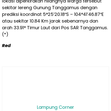
lokasi diperkirakan hilangnya warga tersebut
sekitar lereng Gunung Tanggamus dengan
prediksi koordinat 5°25’20.18″S – 104°41’46.87″E
atau sekitar 10.84 Km jarak sebenarnya dan
arah 33.91° Timur Laut dari Pos SAR Tanggamus.
(*)
Red
Lampung Corner