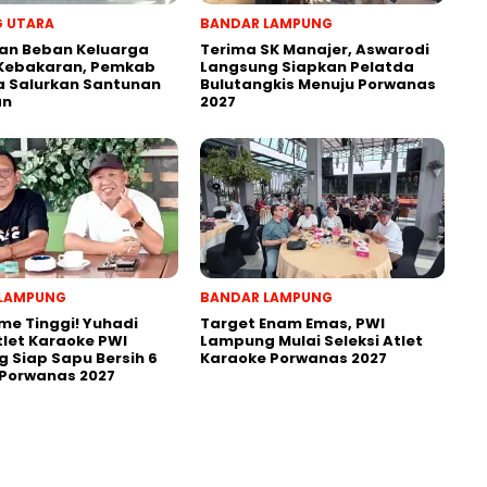
 UTARA
BANDAR LAMPUNG
an Beban Keluarga
Terima SK Manajer, Aswarodi
Kebakaran, Pemkab
Langsung Siapkan Pelatda
 Salurkan Santunan
Bulutangkis Menuju Porwanas
an
2027
LAMPUNG
BANDAR LAMPUNG
me Tinggi! Yuhadi
Target Enam Emas, PWI
tlet Karaoke PWI
Lampung Mulai Seleksi Atlet
 Siap Sapu Bersih 6
Karaoke Porwanas 2027
 Porwanas 2027