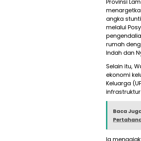
Provinsi La
menargetkan
angka stunt
melalui Pos
pengendalia
rumah denga
Indah dan 
Selain itu,
ekonomi kel
Keluarga (
infrastruktu
Baca Juga
Pertahana
Ia mengajak