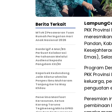
LampungCo
Berita Terkait
PKK Provins
MTsN 2 Pesawaran Tuan
meresmikan 
Rumah Peringatan Hari
Anak Nasional 2026
Pandan, Kab
Danbrigif 4 Mar/BS
Kesejahtera
Perkuat Kolaborasi
Emas), Selas
Pertahanan Melalui
Audiensi kepada
Pangdam XXI/RI
Program Des
Kapolsek Kedondong
PKK Provins
Jalin Silaturahmi ke
keluarga, p
Ponpes Ibnu Muhtaram
Tanjung Kerta Way
penguatan e
Khilau
Penerima Manfaat
Peresmian in
Keracunan, Ketua
pembinaan b
Karang Taruna
Tegineneng Minta DPRD