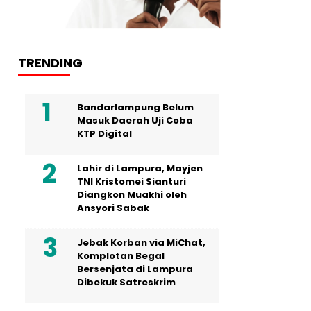
TRENDING
Bandarlampung Belum
Masuk Daerah Uji Coba
KTP Digital
Lahir di Lampura, Mayjen
TNI Kristomei Sianturi
Diangkon Muakhi oleh
Ansyori Sabak
Jebak Korban via MiChat,
Komplotan Begal
Bersenjata di Lampura
Dibekuk Satreskrim