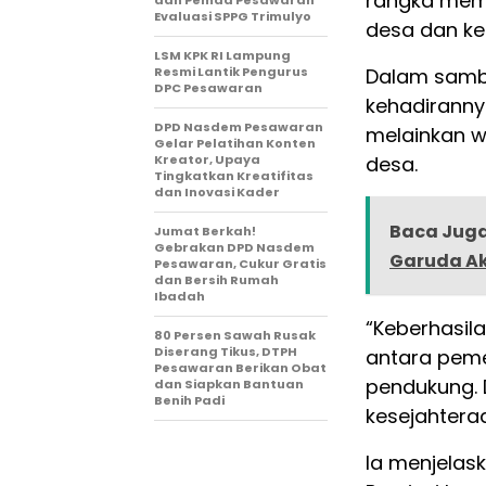
rangka memp
dan Pemda Pesawaran
Evaluasi SPPG Trimulyo
desa dan ke
LSM KPK RI Lampung
Resmi Lantik Pengurus
Dalam samb
DPC Pesawaran
kehadiranny
DPD Nasdem Pesawaran
melainkan w
Gelar Pelatihan Konten
Kreator, Upaya
desa.
Tingkatkan Kreatifitas
dan Inovasi Kader
Baca Juga
Jumat Berkah!
Gebrakan DPD Nasdem
Garuda A
Pesawaran, Cukur Gratis
dan Bersih Rumah
Ibadah
“Keberhasil
80 Persen Sawah Rusak
Diserang Tikus, DTPH
antara peme
Pesawaran Berikan Obat
pendukung. 
dan Siapkan Bantuan
Benih Padi
kesejahtera
Ia menjelas