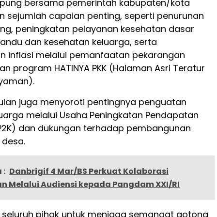
mpung bersama pemerintah kabupaten/kota
 sejumlah capaian penting, seperti penurunan
ing, peningkatan pelayanan kesehatan dasar
yandu dan kesehatan keluarga, serta
n inflasi melalui pemanfaatan pekarangan
n program HATINYA PKK (Halaman Asri Teratur
Nyaman).
 Wulan juga menyoroti pentingnya penguatan
uarga melalui Usaha Peningkatan Pendapatan
UP2K) dan dukungan terhadap pembangunan
r desa.
 :
Danbrigif 4 Mar/BS Perkuat Kolaborasi
n Melalui Audiensi kepada Pangdam XXI/RI
 seluruh pihak untuk menjaga semangat gotong