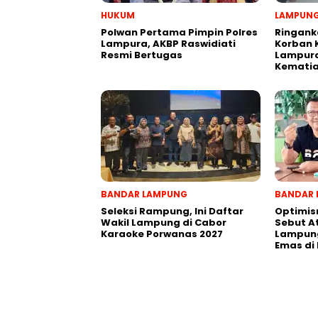
HUKUM
LAMPUNG
Polwan Pertama Pimpin Polres
Ringank
Lampura, AKBP Raswidiati
Korban 
Resmi Bertugas
Lampura
Kemati
BANDAR LAMPUNG
BANDAR 
Seleksi Rampung, Ini Daftar
Optimis
Wakil Lampung di Cabor
Sebut A
Karaoke Porwanas 2027
Lampung
Emas di