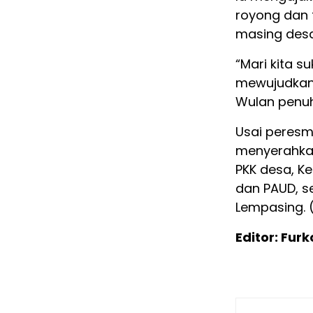
royong dan t
masing desa
“Mari kita s
mewujudkan 
Wulan penu
Usai peresmi
menyerahka
PKK desa, K
dan PAUD, s
Lempasing. 
Editor: Furk